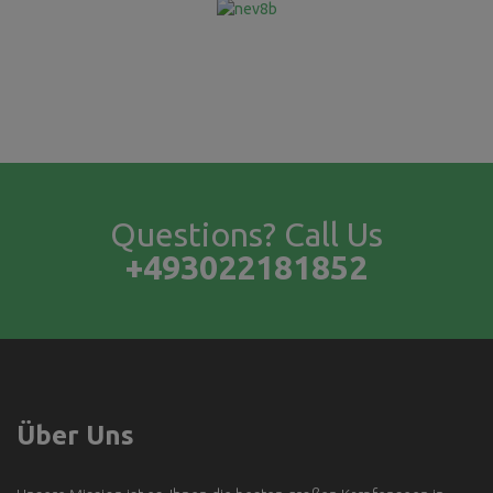
Questions? Call Us
+493022181852
Über Uns