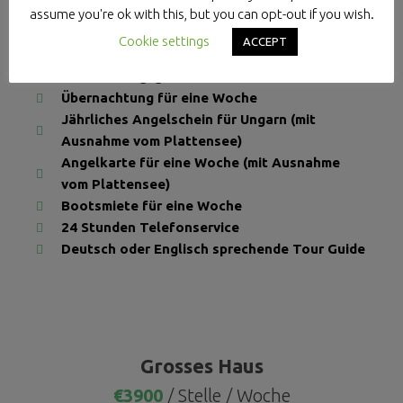
assume you're ok with this, but you can opt-out if you wish.
Includes:
Cookie settings
ACCEPT
Reservierungsgebühr
Übernachtung für eine Woche
Jährliches Angelschein für Ungarn (mit
Ausnahme vom Plattensee)
Angelkarte für eine Woche (mit Ausnahme
vom Plattensee)
Bootsmiete für eine Woche
24 Stunden Telefonservice
Deutsch oder Englisch sprechende Tour Guide
Grosses Haus
€3900
/ Stelle / Woche