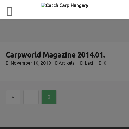
Carpworld Magazine 2014.01.
November 10, 2019
Artikels
Laci
0
«
1
2