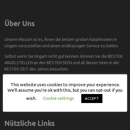
Über Uns
Unsere Mission ist es, Ihnen die besten großen Karpfenseen in
Ungarn vorzustellen und einen erstklassigen Service zu bieten.
Selbst wenn Sie Ungarn nicht gut kennen, können Sie die BESTEN
ANGELSTELLEN an den BESTEN SEEN und all diesen Seen in der
BESTEN ZEIT des Jahres besuchen.
Kontakt
This website uses cookies to improve your experience.
We'll assume you're ok with this, but you can opt-out if you
wish.
Cookie settings
ACCEPT
WhatsApp: +36 70 280 9318
cch@catchcarphungary.com
Nützliche Links